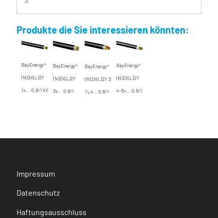
3
Produkte die Sie interessieren könnten:
BayEnergy®
BayEnergy®
BayEnergy®
BayEnergy®
(N)2X(L)2Y
(N)2X(L)2Y
(N)2X(L)2Y
(N)2X(L)2Y 3
1x... 0,6/1 kV
4-5x... 0,6/1
3x... 0,6/1
¹/₂ x... 0,6/1
kV
kV
kV
Impressum
Datenschutz
Haftungsausschluss