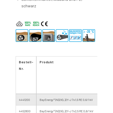
schwarz
Bestell-
Produkt
Brand
Nr.
last
[MJ/m
4441200
BayEnergy® (N)2X(L)2Y-J 7x1,5 RE 0,6/1 kV
7.0
4452800
BayEnergy® (N)2X(L)2Y-J 7x2,5 RE 0,6/1 kV
8.0