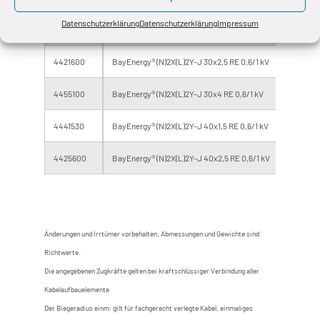
Datenschutzerklärung
Datenschutzerklärung
Impressum
4441520
BayEnergy® (N)2X(L)2Y-J 30x1,5 RE 0,6/1 kV
15.0
4421600
BayEnergy® (N)2X(L)2Y-J 30x2,5 RE 0,6/1 kV
17.0
4455100
BayEnergy® (N)2X(L)2Y-J 30x4 RE 0,6/1 kV
20.0
4441530
BayEnergy® (N)2X(L)2Y-J 40x1,5 RE 0,6/1 kV
19.0
4425600
BayEnergy® (N)2X(L)2Y-J 40x2,5 RE 0,6/1 kV
21.0
Änderungen und Irrtümer vorbehalten, Abmessungen und Gewichte sind
Richtwerte.
Die angegebenen Zugkräfte gelten bei kraftschlüssiger Verbindung aller
Kabelaufbauelemente
Der Biegeradius einm. gilt für fachgerecht verlegte Kabel, einmaliges