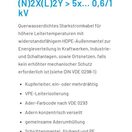
(N)2X(L)2Y > 5x... 0,6/1
kV
Querwasserdichtes Starkstromkabel für
höhere Leitertemperaturen mit
widerstandsfähigem HDPE-Außenmantel zur
Energieverteilung in Kraftwerken, Industrie-
und Schaltanlagen, sowie Ortsnetzen, falls
kein erhöhter mechanischer Schutz
erforderlich ist (siehe DIN VDE 0298-1)
Kupferleiter, ein- oder mehrdrähtig
VPE-Leiterisolierung
Ader-Farbcode nach VDE 0293
Adern konzentrisch verseilt
gemeinsame Aderumhüllung
Schichtenmantel, Aluband und PE,