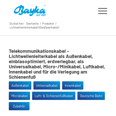
Du bist hier:
Startseite
/
Produkte
/
Lichtwellenleiterkabel (Glasfaserkabel)
Telekommunikationskabel –
Lichtwellenleiterkabel als Außenkabel,
einblasoptimiert, erdverlegbar, als
Universalkabel, Micro-/Minikabel, Luftkabel,
Innenkabel und für die Verlegung am
Schienenfuß
Außenkabel
Universalkabel
Innenkabel
Microkabel
Luft- & Schienenfußkabel
Deutsche Bahn
Zubehör