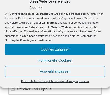
Diese Website verwendet
Cookies
LWL-Kabel nach Spezifikation der
Wir verwenden Cookies, um Inhalte und Anzeigen zu personalisieren, Funktionen
für soziale Medien anbieten zu können und die Zugriffe auf unsere Website zu
Deutsche Bahn AG
analysieren. Außerdem geben wir Informationen zu Ihrer Verwendung unserer
LWL-Kabel nach Spezifikation Deutsche
Website an unsere Partner für soziale Medien, Werbung und Analysen weiter.
Unsere Partner führen diese Informationen möglicherweise mit weiteren Daten
Bahn AG >>
zusammen, die Sie ihnen bereitgestellt haben oder die sie im Rahmen Ihrer
Nutzung der Dienste gesammelt haben.
Cookies zulassen
Zubehör
Funktionelle Cookies
Auswahl anpassen
Breakout- und Patchkabel
Datenschutzerklärung
Datenschutzerklärung
Impressum
Stecker und Pigtails