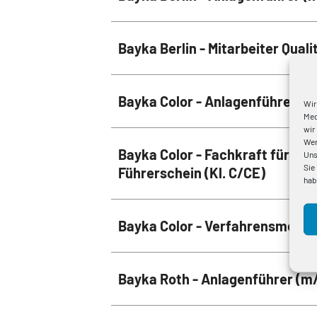
Bayka Berlin - Mitarbeiter Qual
Bayka Color - Anlagenführer (
Wir
Med
wir
Wer
Bayka Color - Fachkraft für Lag
Uns
Sie
Führerschein (Kl. C/CE)
hab
Bayka Color - Verfahrensmecha
Bayka Roth - Anlagenführer (m