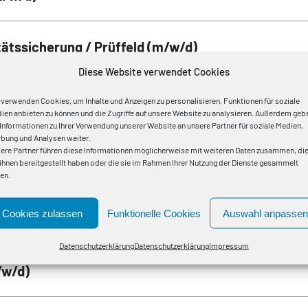
itätssicherung / Prüffeld (m/w/d)
Diese Website verwendet Cookies
m/w/d)
 verwenden Cookies, um Inhalte und Anzeigen zu personalisieren, Funktionen für soziale
ien anbieten zu können und die Zugriffe auf unsere Website zu analysieren. Außerdem geb
 Informationen zu Ihrer Verwendung unserer Website an unsere Partner für soziale Medien,
bung und Analysen weiter.
erlogistik / Lagerarbeiter (m/w/d) mit LKW-
ere Partner führen diese Informationen möglicherweise mit weiteren Daten zusammen, di
 ihnen bereitgestellt haben oder die sie im Rahmen Ihrer Nutzung der Dienste gesammelt
en.
Cookies zulassen
Funktionelle Cookies
Auswahl anpassen
niker (m/w/d)
Datenschutzerklärung
Datenschutzerklärung
Impressum
/w/d)