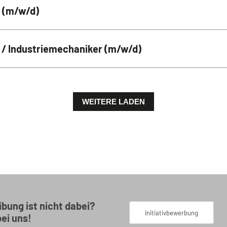
r (m/w/d)
 / Industriemechaniker (m/w/d)
WEITERE LADEN
bung ist nicht dabei?
Initiativbewerbung
bei uns!