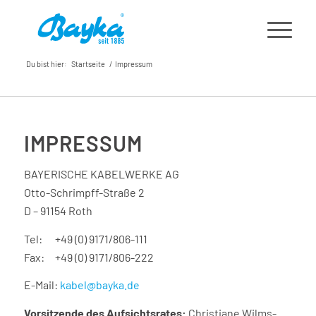
Du bist hier:
Startseite
/
Impressum
IMPRESSUM
BAYERISCHE KABELWERKE AG
Otto-Schrimpff-Straße 2
D – 91154 Roth
Tel: +49 (0) 9171/806-111
Fax: +49 (0) 9171/806-222
E-Mail:
kabel@bayka.de
Vorsitzende des Aufsichtsrates:
Christiane Wilms-