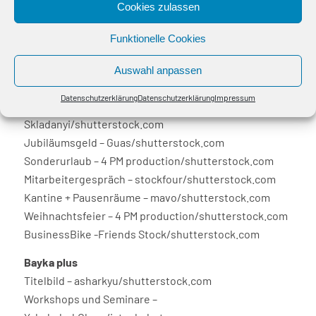
Cookies zulassen
Weihnachtsgeld – jakkapan/shutterstock.com
Betriebliche Altersvorsorge – simona pilolla
Funktionelle Cookies
2/shutterstock.com
Fahrtgeld – Piyawat
Auswahl anpassen
Nandeenopparit/shutterstock.com
Datenschutzerklärung
Datenschutzerklärung
Impressum
Vermögenswirksame Leistungen – Nazar
Skladanyi/shutterstock.com
Jubiläumsgeld – Guas/shutterstock.com
Sonderurlaub – 4 PM production/shutterstock.com
Mitarbeitergespräch – stockfour/shutterstock.com
Kantine + Pausenräume – mavo/shutterstock.com
Weihnachtsfeier – 4 PM production/shutterstock.com
BusinessBike -Friends Stock/shutterstock.com
Bayka plus
Titelbild – asharkyu/shutterstock.com
Workshops und Seminare –