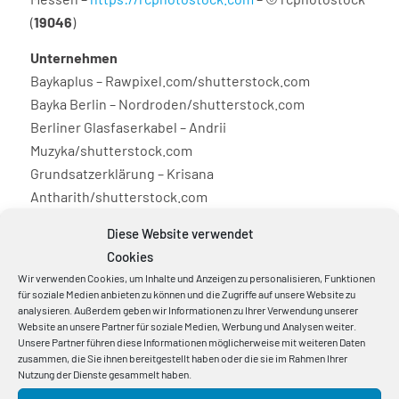
(
19046
)
Unternehmen
Baykaplus – Rawpixel.com/shutterstock.com
Bayka Berlin – Nordroden/shutterstock.com
Berliner Glasfaserkabel – Andrii
Muzyka/shutterstock.com
Grundsatzerklärung – Krisana
Antharith/shutterstock.com
Die Bayka als Arbeitgeber
Diese Website verwendet
Gesundheitsvorsorge – iravgustin/shutterstock.com
Cookies
Laufgruppe – Jacob Lund/shutterstock.com
Wir verwenden Cookies, um Inhalte und Anzeigen zu personalisieren, Funktionen
für soziale Medien anbieten zu können und die Zugriffe auf unsere Website zu
Gesundheitstage – Africa Studio/shutterstock.com
analysieren. Außerdem geben wir Informationen zu Ihrer Verwendung unserer
Betriebliches Vorschlagswesen – small
Website an unsere Partner für soziale Medien, Werbung und Analysen weiter.
Unsere Partner führen diese Informationen möglicherweise mit weiteren Daten
smiles/shutterstock.com
zusammen, die Sie ihnen bereitgestellt haben oder die sie im Rahmen Ihrer
Urlaub + Urlaubsgeld –
https://rcphotostock.com
– ©
Nutzung der Dienste gesammelt haben.
rcphotostock (
19046
)