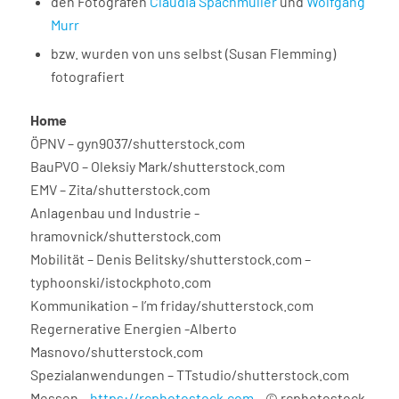
den Fotografen
Claudia Spachmüller
und
Wolfgang
Murr
bzw. wurden von uns selbst (Susan Flemming)
fotografiert
Home
ÖPNV – gyn9037/shutterstock.com
BauPVO – Oleksiy Mark/shutterstock.com
EMV – Zita/shutterstock.com
Anlagenbau und Industrie -
hramovnick/shutterstock.com
Mobilität – Denis Belitsky/shutterstock.com –
typhoonski/istockphoto.com
Kommunikation – I’m friday/shutterstock.com
Regernerative Energien -Alberto
Masnovo/shutterstock.com
Spezialanwendungen – TTstudio/shutterstock.com
Messen –
https://rcphotostock.com
– © rcphotostock