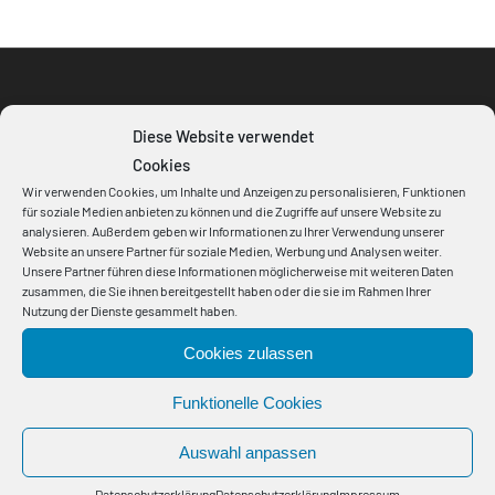
Impressum
Diese Website verwendet
Cookies
Datenschutz
Wir verwenden Cookies, um Inhalte und Anzeigen zu personalisieren, Funktionen
für soziale Medien anbieten zu können und die Zugriffe auf unsere Website zu
Haftungsausschluss
analysieren. Außerdem geben wir Informationen zu Ihrer Verwendung unserer
Website an unsere Partner für soziale Medien, Werbung und Analysen weiter.
AVB
Unsere Partner führen diese Informationen möglicherweise mit weiteren Daten
zusammen, die Sie ihnen bereitgestellt haben oder die sie im Rahmen Ihrer
Nutzung der Dienste gesammelt haben.
Cookies zulassen
Funktionelle Cookies
BAYERISCHE KABELWERKE AG
Auswahl anpassen
Otto-Schrimpff-Straße 2
Datenschutzerklärung
Datenschutzerklärung
Impressum