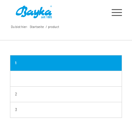
Du bist hier:
Startseite
/
product
1
2
3