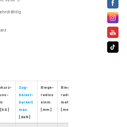
mehrdrähtig
arz
nkurz-
Zug-
Biege-
Biege-
Regel-
Trom-
uss-
belast-
radius
radius
länge
mel-
om
barkeit
einm.
mehrm.
[m]
größe
 [kA]
max.
[mm]
[mm]
(Regel-
[daN]
länge)