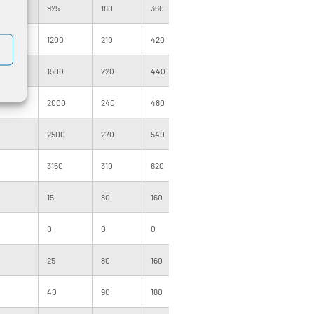
925
180
360
1000
140
1200
210
420
1000
160
1500
220
440
1000
160
2000
240
480
1000
180
2500
270
540
1000
205
3150
310
620
1000
255
15
80
160
1000
091
0
0
0
1000
091
25
80
160
1000
091
40
90
180
1000
091