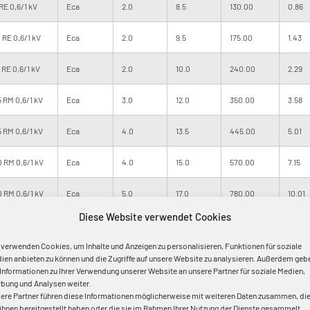
E 0,6/1 kV
Eca
2.0
8.5
130.00
0.86
RE 0,6/1 kV
Eca
2.0
9.5
175.00
1.43
RE 0,6/1 kV
Eca
2.0
10.0
240.00
2.29
 RM 0,6/1 kV
Eca
3.0
12.0
350.00
3.58
 RM 0,6/1 kV
Eca
4.0
13.5
445.00
5.01
 RM 0,6/1 kV
Eca
4.0
15.0
570.00
7.15
 RM 0,6/1 kV
Eca
5.0
17.0
780.00
10.01
Diese Website verwendet Cookies
 RM 0,6/1 kV
Eca
6.0
18.5
1040.00
13.59
 verwenden Cookies, um Inhalte und Anzeigen zu personalisieren, Funktionen für soziale
0 RM 0,6/1 kV
Eca
6.0
20.0
1280.00
17.16
ien anbieten zu können und die Zugriffe auf unsere Website zu analysieren. Außerdem geb
 Informationen zu Ihrer Verwendung unserer Website an unsere Partner für soziale Medien,
bung und Analysen weiter.
0 RM 0,6/1 kV
Eca
7.0
22.0
1550.00
21.45
ere Partner führen diese Informationen möglicherweise mit weiteren Daten zusammen, di
 ihnen bereitgestellt haben oder die sie im Rahmen Ihrer Nutzung der Dienste gesammelt