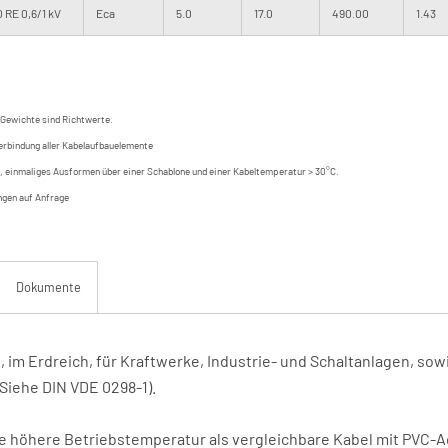
 RE 0,6/1 kV
Eca
5.0
17.0
490.00
1.43
Gewichte sind Richtwerte.
erbindung aller Kabelaufbauelemente
el, einmaliges Ausformen über einer Schablone und einer Kabeltemperatur > 30°C.
ngen auf Anfrage
Dokumente
 im Erdreich, für Kraftwerke, Industrie- und Schaltanlagen, sowi
(Siehe DIN VDE 0298-1).
ne höhere Betriebstemperatur als vergleichbare Kabel mit PVC-A