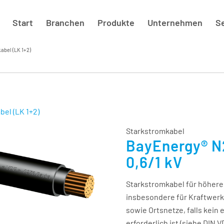
Start
Branchen
Produkte
Unternehmen
S
abel (LK 1+2)
bel (LK 1+2)
Starkstromkabel
BayEnergy® N2
0,6/1 kV
Starkstromkabel für höhere
insbesondere für Kraftwerke
sowie Ortsnetze, falls kein
erforderlich ist (siehe DIN 