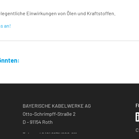
legentliche Einwirkungen von Ölen und Kraftstoffen.
s an!
önnten:
F
BAYERISCHE KABELWERKE AG
Otto-Schrimpff-Straße 2
D – 91154 Roth
C
Tel: +49 (0) 9171/806-111
K