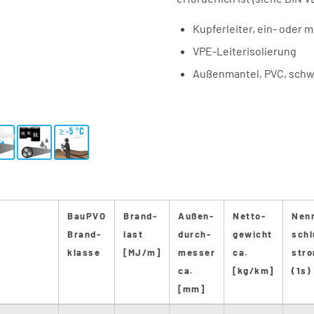
Kupferleiter, ein- oder 
VPE-Leiterisolierung
Außenmantel, PVC, schw
BauPVO
Brand-
Außen-
Netto-
Nen
Brand-
last
durch-
gewicht
schl
klasse
[MJ/m]
messer
ca.
str
ca.
[kg/km]
(1s)
[mm]