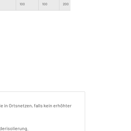
100
100
200
1000
120
e in Ortsnetzen, falls kein erhöhter
derisolierung.