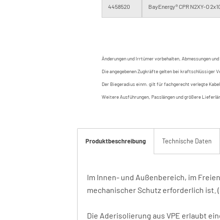
4458520
BayEnergy® CPR N2XY-O 2x10
Änderungen und Irrtümer vorbehalten, Abmessungen und 
Die angegebenen Zugkräfte gelten bei kraftschlüssiger V
Der Biegeradius einm. gilt für fachgerecht verlegte Kab
Weitere Ausführungen, Passlängen und größere Lieferlä
Produktbeschreibung
Technische Daten
Im Innen- und Außenbereich, im Freien,
mechanischer Schutz erforderlich ist. 
Die Aderisolierung aus VPE erlaubt ei