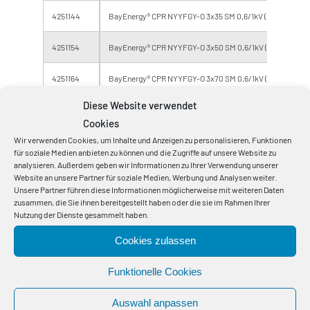
4251144
BayEnergy® CPR NYYFGY-O 3x35 SM 0,6/1kV (F 0,8v)
4251154
BayEnergy® CPR NYYFGY-O 3x50 SM 0,6/1kV (F 0.8v)
4251164
BayEnergy® CPR NYYFGY-O 3x70 SM 0,6/1kV (F 0,8v)
Diese Website verwendet
4251184
BayEnergy® CPR NYYFGY-O 3x95 SM 0,6/1kV (F 0,8v)
Cookies
Wir verwenden Cookies, um Inhalte und Anzeigen zu personalisieren, Funktionen
4251044
BayEnergy® CPR NYYFGY-O 4x10 RE 0,6/1kV (F 0,8v)
für soziale Medien anbieten zu können und die Zugriffe auf unsere Website zu
analysieren. Außerdem geben wir Informationen zu Ihrer Verwendung unserer
4251054
BayEnergy® CPR NYYFGY-O 4x16 RE 0,6/1kV (F 0,8v)
Website an unsere Partner für soziale Medien, Werbung und Analysen weiter.
Unsere Partner führen diese Informationen möglicherweise mit weiteren Daten
zusammen, die Sie ihnen bereitgestellt haben oder die sie im Rahmen Ihrer
4251384
BayEnergy® CPR NYYFGY-O 4x50 SM 0,6/1kV (F 0,8v)
Nutzung der Dienste gesammelt haben.
4251394
BayEnergy® CPR NYYFGY-O 4x70 SM 0,6/1kV (F 0,8v)
Cookies zulassen
4251274
BayEnergy® CPR NYYFGY-O 4x95 SM 0,6/1kV (F 0,8v)
Funktionelle Cookies
Auswahl anpassen