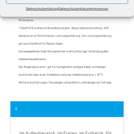
Datenschutzerklärung
Datenschutzerklärung
Impressum
Änderungen und Irrtümer vorbehalten, Abmessungen und Gewichte sind
Richtwerte.
*) BauPVO Euroklasse (Brandklasse) gem. Bauprodukteverordnung, DoP
Declaration of Performance, Leistungserklärung. Die Leistungserklärung
gilt ausschließlich für Bayka-Kabel.
Die angegebenen Zugkräfte gelten bei kraftschlüssiger Verbindung aller
Kabelaufbauelemente
Der Biegeradius einm. gilt für fachgerecht verlegte Kabel, einmaliges
Ausformen über einer Schablone und einer Kabeltemperatur > 30°C.
Weitere Ausführungen, Passlängen und größere Lieferlängen auf Anfrage
1
Im Außenbereich, im Freien, im Erdreich, für