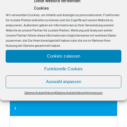
Diese Website verwendet
Cookies
Wir verwenden Cookies, um Inhalte und Anzeigen zu personalisieren, Funktionen
Änderungen und Irrtümer vorbehalten, Abmessungen und Gewichte sind
für soziale Medien anbieten zu können und die Zugriffe auf unsere Website zu
Richtwerte.
analysieren. Außerdem geben wir Informationen zu Ihrer Verwendung unserer
Website an unsere Partner für soziale Medien, Werbung und Analysen weiter.
*) BauPVO Euroklasse (Brandklasse) gem. Bauprodukteverordnung, DoP
Unsere Partner führen diese Informationen möglicherweise mit weiteren Daten
Declaration of Performance, Leistungserklärung. Die Leistungserklärung
zusammen, die Sie ihnen bereitgestellt haben oder die sie im Rahmen Ihrer
Nutzung der Dienste gesammelt haben.
gilt ausschließlich für Bayka-Kabel.
Die angegebenen Zugkräfte gelten bei kraftschlüssiger Verbindung aller
Cookies zulassen
Kabelaufbauelemente
Funktionelle Cookies
Der Biegeradius einm. gilt für fachgerecht verlegte Kabel, einmaliges
Ausformen über einer Schablone und einer Kabeltemperatur > 30°C.
Auswahl anpassen
Weitere Ausführungen, Passlängen und größere Lieferlängen auf Anfrage
Datenschutzerklärung
Datenschutzerklärung
Impressum
1