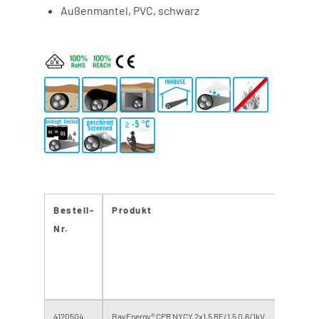
Außenmantel, PVC, schwarz
Bestell-
Produkt
BauPV
Nr.
Brand
klass
4120504
BayEnergy® CPR NYCY 2x1,5 RE/1,5 0,6/1kV
Eca